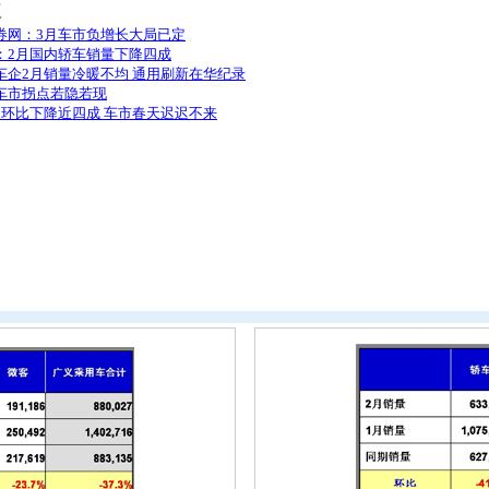
道
券网：3月车市负增长大局已定
：2月国内轿车销量下降四成
车企2月销量冷暖不均 通用刷新在华纪录
车市拐点若隐若现
月环比下降近四成 车市春天迟迟不来