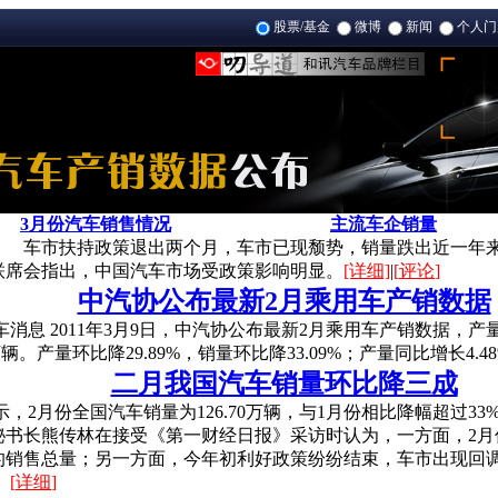
股票/基金
微博
新闻
个人
3月份汽车销售情况
主流车企销量
：
车市扶持政策退出两个月，车市已现颓势，销量跌出近一年
联席会指出，中国汽车市场受政策影响明显。
[详细]
|
[
评论
]
中汽协公布最新2月乘用车产销数据
息 2011年3月9日，中汽协公布最新2月乘用车产销数据，产量达
0万辆。产量环比降29.89%，销量环比降33.09%；产量同比增长4.4
二月我国汽车销量环比降三成
2月份全国汽车销量为126.70万辆，与1月份相比降幅超过33
秘书长熊传林在接受《第一财经日报》采访时认为，一方面，2月
的销售总量；另一方面，今年初利好政策纷纷结束，车市出现回
。
[
详细
]