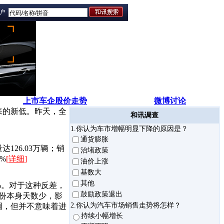
门户
上市车企股价走势
微博讨论
来的新低。昨天，全
和讯调查
1.你认为车市增幅明显下降的原因是？
通货膨胀
126.03万辆；销
治堵政策
8%
[
详细
]
油价上涨
基数大
其他
%。对于这种反差，
鼓励政策退出
份本身天数少，影
2.你认为汽车市场销售走势将怎样？
调，但并不意味着进
持续小幅增长