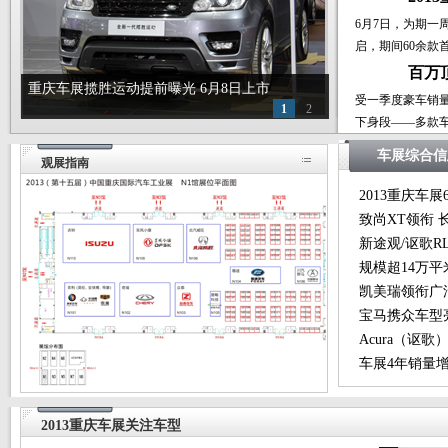
6月7日，为期一
启，期间60余款
百万
重庆车展揽胜运动提前曝光 6月8日上市
受一季度豪车销
1
2
下身段——多款
车展综合信
观展指南
2013重庆车
致尚XT领衔
新途观/讴歌R
规模超14万平
凯美瑞领衔广
宝马携众车型亮
Acura（讴
车展4年销量增
2013重庆车展关注车型