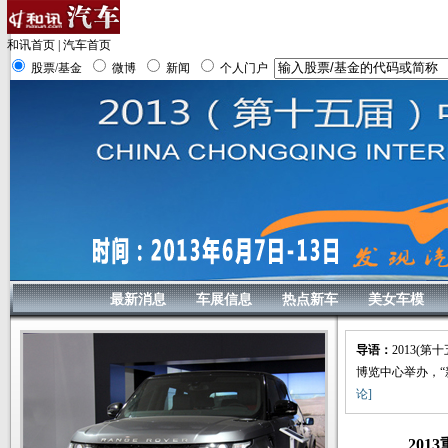
和讯首页
|
汽车首页
股票/基金
微博
新闻
个人门户
最新消息
车展信息
热点新车
美女车模
导语：
2013(
博览中心举办，“
论]
201