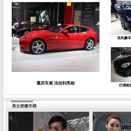
宾利豪
重庆车展 法拉利亮相
巴博斯
美女娇嫩车模