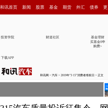
和讯首页
新闻
股票
基金
期货
外汇
债券
更
投资学院
财道社区
基金理财
买基金0申
购费>
下载APP
和讯网
>
汽车
>
2019年“3·15”消费者维权日
> 正文