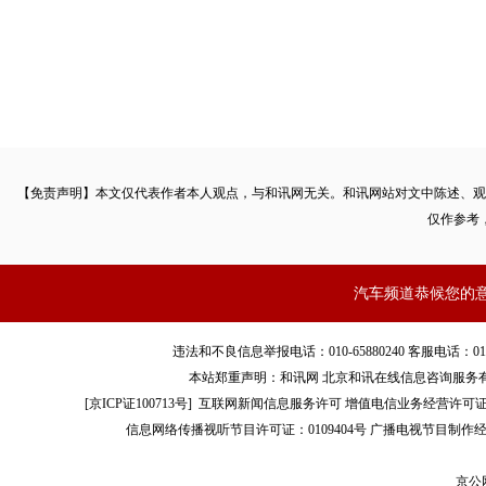
元，一审未予扣除该费用不当，依法予以纠正。在扣除该1100
应赔偿党某各项经济损失共计104525元。
大众朗逸频发自燃事件并非个例
经过近一年的维权，两次审判，消费者党某最终获得赔偿，
【免责声明】本文仅代表作者本人观点，与和讯网无关。和讯网站对文中陈述、观
一次因自燃而获赔偿。记者从中国搜索查询得知，大众朗逸近年
仅作参考
汽车频道恭候您的
违法和不良信息举报电话：010-65880240 客服电话：010-8565
本站郑重声明：和讯网 北京和讯在线信息咨询服务
[
京ICP证100713号
]
互联网新闻信息服务许可
增值电信业务经营许可证[B2-
信息网络传播视听节目许可证：0109404号
广播电视节目制作经
京公网