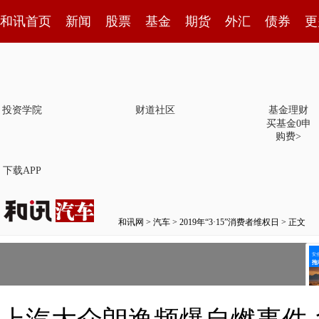
和讯首页
新闻
股票
基金
期货
外汇
债券
更
投资学院
财道社区
基金理财
买基金0申
购费>
下载APP
和讯网
>
汽车
>
2019年“3·15”消费者维权日
> 正文