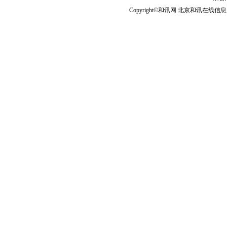
Copyright©和讯网 北京和讯在线信息咨
2012年9月21日23时50分，临川市民王某停放在路边的大
火，车辆基本被烧毁。后公安消防作出火灾事故认定书，确认起
路故障引发。后经法院调解，上海大众公司赔偿王某18.2万余元
2014年8月2日晚上10时40分左右，襄阳市消费者汪先生
轿车，突发自燃，导致汽车发动机烧毁。经勘查，汽车自燃系汽