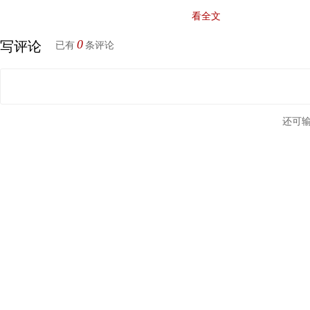
看全文
有三年六个月，已过“三年或行驶里程十万公里，二者以先到为
由二，党某在使用涉案车辆过程中存在不正规的汽车
维修
保养机
0
写评论
已有
条评论
能。理由三，消防大队不是法定的产品质量鉴定机构，没有鉴定
能作为判定产品是否存在质量缺陷的证据。
还可
二审法院判决上汽大众赔偿损失
二审法院审理认为，一辆处于停驶状态下的车辆因自身故障
险显然超出了正常消费者的合理预期，属于不合理的危险。党某
证明标准，完成了证明责任，上汽大众公司应承担举证不能的不
2019年1月10日，二审法院作出终审判决：涉案车辆虽因
但仍有残值，结合车辆的毁损状态、车辆的使用年限等因素，酌定