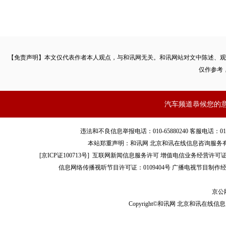
【免责声明】本文仅代表作者本人观点，与和讯网无关。和讯网站对文中陈述、观
仅作参考
汽车频道恭候您的
车主认为斯柯达在柯迪亚克车型的隔音上有偷工减料嫌疑。
违法和不良信息举报电话：010-65880240 客服电话：010-8565
本站郑重声明：和讯网 北京和讯在线信息咨询服务
查询相关投诉平台后发现，其实大量柯迪亚克车主都饱受车身共
[
京ICP证100713号
]
互联网新闻信息服务许可
增值电信业务经营许可证[B2-
诉量也居高不下。大量车主的车辆转速在1200rpm左右时，车
信息网络传播视听节目许可证：0109404号
广播电视节目制作经
方向盘和油门踏板也能明显感受到振动，并伴随有低频共鸣声。
京公网
1500rpm后，这种车身共振现象就随之消失，但鉴于大部分的
Copyright©和讯网 北京和讯在线信息咨
主要位于城市路况，发动机工作区域集中于1200rpm-1500rp