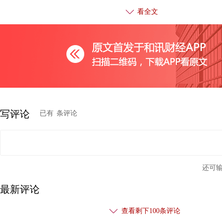
看全文
其中，作为入门级平台，i-SP平台上的车型主要面向年轻客
体现年轻时尚互联的特征，关注成本和性能的平衡。目前规划有
型；i-MP平台主要针对新中产职业阶层，关注客户对
现代
生活品
有车型将体现运动、科技和未来的风格，该平台目前规划有跨界 
轿跑、MPV等多款车型；旗舰高端平台i-LP平台上所有车型将
的风格，强调运动和舒适的完美结合，满足消费者对高品质生活
写评论
已有
条评论
需求。
博郡iV6 定位跨界电动SUV
还可
定位中高端智能电动跨界SUV的博郡iV6源自i-MP平台，
最新评论
念
，兼顾美学和功能性的统一，实现了对传统汽车质的突破，将
查看剩下
100
条评论