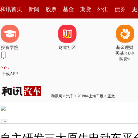
和讯首页
新闻
股票
基金
期货
外汇
债券
更
投资学院
财道社区
基金理财
买基金0申
购费>
下载APP
和讯网
>
汽车
>
2019年上海车展
> 正文