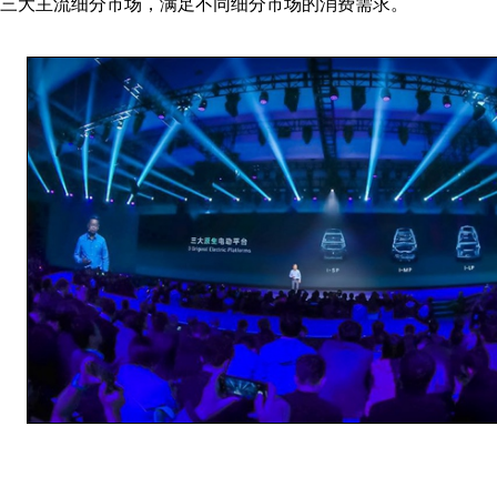
三大主流细分市场，满足不同细分市场的消费需求。