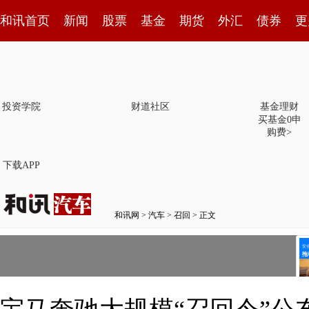
和讯首页
新闻
股票
基金
期货
外汇
债券
更
投资学院
财道社区
基金理财
买基金0申
购费>
下载APP
和讯网
>
汽车
>
召回
> 正文