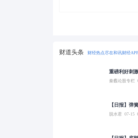
财道头条
财经热点尽在和讯财经AP
重磅利好刺激
秦蠡论股专栏 07-
【日报】弹
脱水君 07-15 0