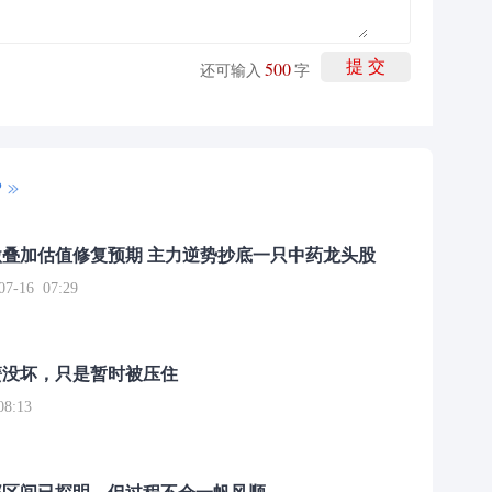
500
提 交
还可输入
字
P
叠加估值修复预期 主力逆势抄底一只中药龙头股
16 07:29
簧没坏，只是暂时被压住
8:13