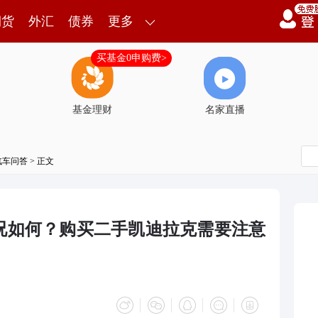
期货
外汇
债券
更多
买基金0申购费>
基金理财
名家直播
汽车问答
> 正文
况如何？购买二手凯迪拉克需要注意