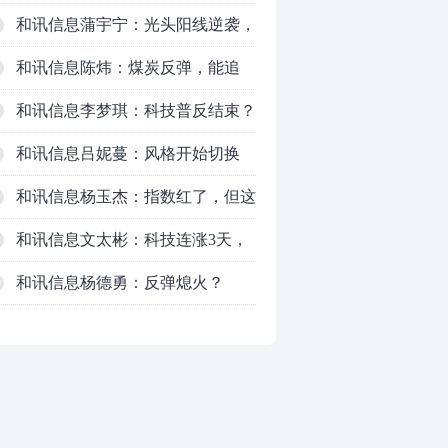
对待？
和讯信息蒲宇宁：光头阳线逆袭，
新主线已浮现？周五大盘怎么走？
和讯信息陈炜：煤炭反弹，能追
吗？八月主线看哪？
和讯信息李梦琪：科技普反结束？
和讯信息吕妮蔓：风格开始切换
了，周五干万注意
和讯信息杨玉杰：指数红了，但这
个信号警惕！
和讯信息文太彬：科技连涨3天，
明天会迎来分化？
和讯信息杨德勇：反弹熄火？
0