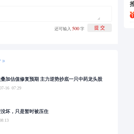
500
提 交
还可输入
字
P
叠加估值修复预期 主力逆势抄底一只中药龙头股
16 07:29
簧没坏，只是暂时被压住
8:13