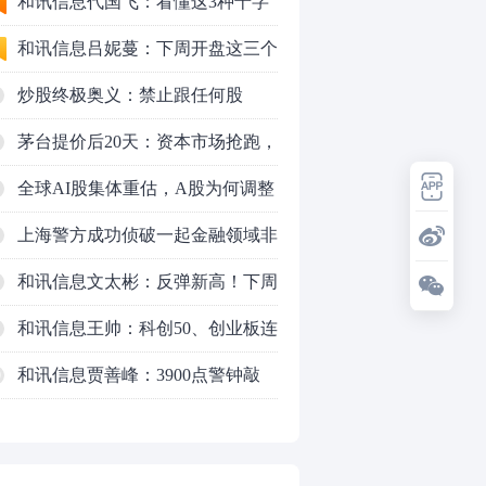
应对方案
和讯信息代国飞：看懂这3种十字
星k线形态
和讯信息吕妮蔓：下周开盘这三个
方向，还有仓位的朋友一定要拿稳
炒股终极奥义：禁止跟任何股
了
票“谈恋爱”
茅台提价后20天：资本市场抢跑，
磨底属于现实
全球AI股集体重估，A股为何调整
更深，却率先反弹？
上海警方成功侦破一起金融领域非
法代理维权敲诈勒索案件
和讯信息文太彬：反弹新高！下周
行情怎么走？
和讯信息王帅：科创50、创业板连
续反弹之后，重要防守线已出现
和讯信息贾善峰：3900点警钟敲
0
响，主力正在暗中布局！