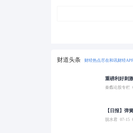
财道头条
财经热点尽在和讯财经AP
重磅利好刺激
秦蠡论股专栏 07-
【日报】弹
脱水君 07-15 0