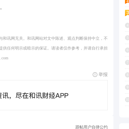
。
4
5
与和讯网无关。和讯网站对文中陈述、观点判断保持中立，不
提供任何明示或暗示的保证。请读者仅作参考，并请自行承担
6
.com
7
举报
8
9
1
跟帖用户自律公约