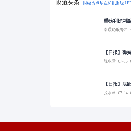
财道头条
财经热点尽在和讯财经AP
重磅利好刺激
秦蠡论股专栏 07-
【日报】弹
脱水君 07-15 0
【日报】底
脱水君 07-14 0