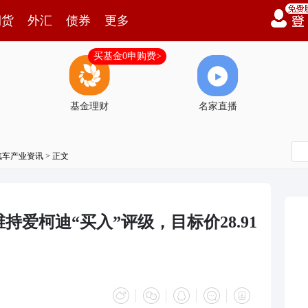
期货
外汇
债券
更多
买基金0申购费>
基金理财
名家直播
汽车产业资讯
> 正文
爱柯迪“买入”评级，目标价28.91