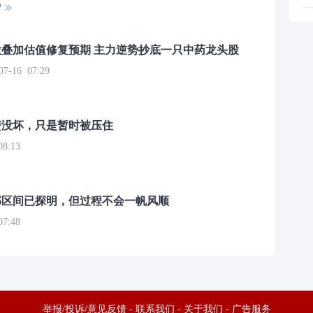
P
叠加估值修复预期 主力逆势抄底一只中药龙头股
16 07:29
簧没坏，只是暂时被压住
8:13
部区间已探明，但过程不会一帆风顺
7:48
举报/投诉/意见反馈
-
联系我们
-
关于我们
-
广告服务