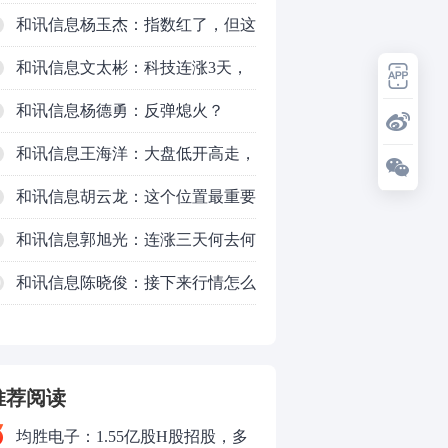
了，周五干万注意
和讯信息杨玉杰：指数红了，但这
个信号警惕！
和讯信息文太彬：科技连涨3天，
明天会迎来分化？
和讯信息杨德勇：反弹熄火？
和讯信息王海洋：大盘低开高走，
反弹结束了吗？
和讯信息胡云龙：这个位置最重要
的是什么？
和讯信息郭旭光：连涨三天何去何
从？主力思维轻松应对
和讯信息陈晓俊：接下来行情怎么
0
走？
推荐阅读
均胜电子：1.55亿股H股招股，多