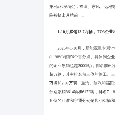
第3位和第5位)，福田、东风、远
降被挤出月榜前十。
1-10月累销13.7万辆，TO3
2025年1-10月，新能源重卡累
(+198%)缩窄6个百分点。具体到企
的企业累销也超2000辆)，排名前
超万辆，其中排名前三位的徐工、三一和
万辆和2.07万辆；重汽、陕汽和福田分
分别累销8614辆和6172辆，排名7
10位的江淮和宇通分别销售3682辆和3