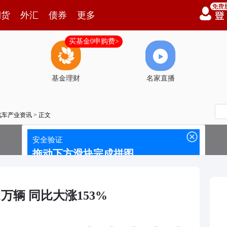
期货
外汇
债券
更多
买基金0申购费>
基金理财
名家直播
汽车产业资讯
> 正文
1万辆 同比大涨153%