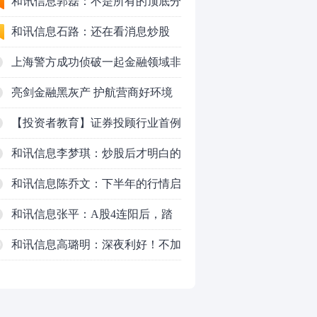
50VS银行，底部区间与顶部区间
和讯信息郭磊：不是所有的顶底分
型都是顶底！
和讯信息石路：还在看消息炒股
吗？
上海警方成功侦破一起金融领域非
法代理维权敲诈勒索案件
亮剑金融黑灰产 护航营商好环境
——上海普陀严打“代理维权”敲诈
【投资者教育】证券投顾行业首例
犯罪、筑牢金融法治屏障
以敲诈勒索罪定罪的非法代理维权
和讯信息李梦琪：炒股后才明白的
案二审宣判，主犯获刑五年
九个人生道理
和讯信息陈乔文：下半年的行情启
动了
和讯信息张平：A股4连阳后，踏
空怎么办？结构性回补！
和讯信息高璐明：深夜利好！不加
0
息了？周一还能涨吗？