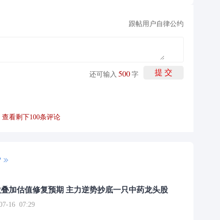
跟帖用户自律公约
500
提 交
还可输入
字
查看剩下
100
条评论
P
叠加估值修复预期 主力逆势抄底一只中药龙头股
16 07:29