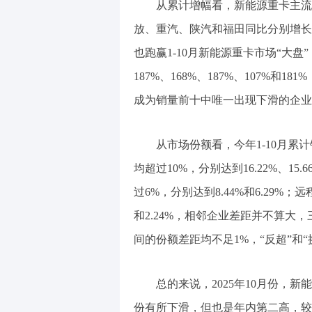
从累计增幅看，新能源重卡主流
放、重汽、陕汽和福田同比分别增长了2
也跑赢1-10月新能源重卡市场“大
187%、168%、187%、107%
成为销量前十中唯一出现下滑的企业
从市场份额看，今年1-10月累
均超过10%，分别达到16.22%、15.6
过6%，分别达到8.44%和6.29%；
和2.24%，相邻企业差距并不算大
间的份额差距均不足1%，“反超”和
总的来说，2025年10月份，新
份有所下滑，但也是年内第二高，较