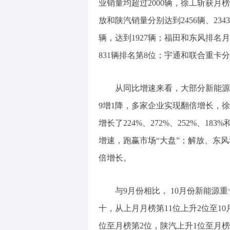
业销量均超过2000辆，徐工斩获月榜
放和陕汽销量分别达到2456辆、234
辆，达到1927辆；福田和东风排名月
831辆排名第8位；宇通和联合重卡分列
从同比增速来看，大部分新能源
9增1降，多家企业实现翻倍增长，
增长了224%、272%、252%、18
增速，跑赢市场“大盘”；解放、东风和
倍增长。
与9月份相比， 10月份新能
十，从上月月榜第11位上升2位至1
位至月榜第2位，陕汽上升1位至月榜