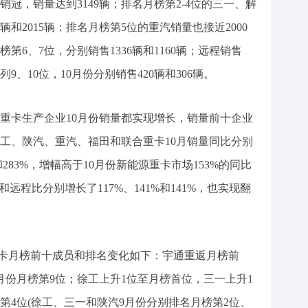
销冠，销量达到3149辆；排名月榜第2-4位的三一、解
3辆和2015辆；排名月榜第5位的重汽销量也接近2000
榜第6、7位，分别销售1336辆和1160辆；远程销售
9、10位，10月份分别销售420辆和306辆。
重卡生产企业10月份销量都实现增长，销量前十企业
徐工、陕汽、重汽、福田和联合重卡10月销量同比分别
3%和283%，增幅高于10月份新能源重卡市场153%的同比
远程比分别增长了117%、141%和141%，也实现翻
源重卡月榜前十成员和排名变化如下：宇通重返月榜前
0月份月榜第9位；徐工上升1位至月榜首位，三一上升1
第4位(徐工、三一和陕汽9月份分别排名月榜第2位、