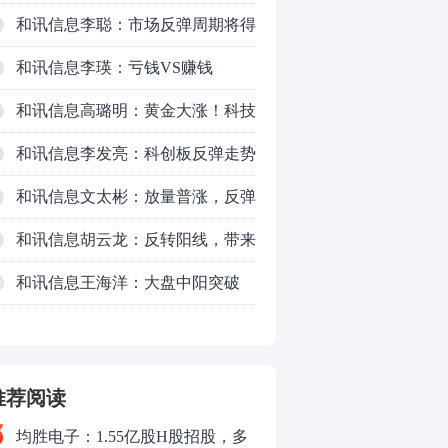
意这个信号！
和讯信息李聪：市场反弹周期将得
以延长
和讯信息李瑛：亏钱VS赚钱
和讯信息高璐明：黄金大涨！科技
下跌！注意今天这么走！
和讯信息李发亮：科创板反弹走势
表现亮眼
和讯信息文太彬：放量普涨，反弹
空间及应对策略？
和讯信息胡云龙：反转阳线，带来
的改变
和讯信息王海洋：大盘中阳突破
0
3770，科技持续反弹，秋季行情启
动？
推荐阅读
均胜电子：1.55亿股H股招股，多