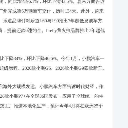
辆，同比增长96.1%，环比下滑43.5%。蔚来方面告诉
在广州完成第6万辆新车交付，历时134天。此外，蔚来
C6、乐道品牌针对乐道L60与L90推出7年超低息购车方
费，提前还款0违约金。firefly萤火虫品牌推出7年超低
比下降34%，环比下降46.6%。今年1月，小鹏汽车一
7超级增程、2026款小鹏G6、2026款小鹏G9四款新车。
正式开启海外大规模发运。小鹏汽车方面告诉时代财经，作
26款小鹏P7+在全球36国发布，应用了全球统一的生
茨工厂推进本地化生产，预计今年4月将在欧洲25个