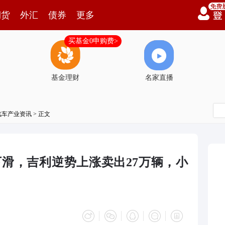
期货
外汇
债券
更多
买基金0申购费>
基金理财
名家直播
汽车产业资讯
> 正文
下滑，吉利逆势上涨卖出27万辆，小