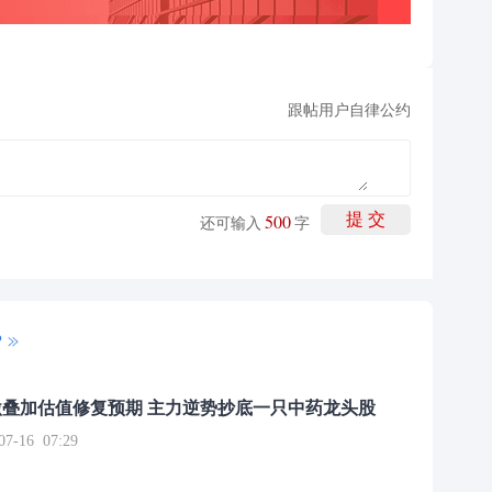
跟帖用户自律公约
500
提 交
还可输入
字
P
叠加估值修复预期 主力逆势抄底一只中药龙头股
16 07:29