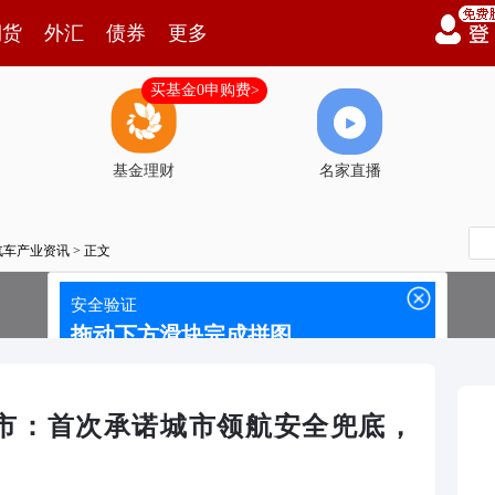
期货
外汇
债券
更多
买基金0申购费>
基金理财
名家直播
汽车产业资讯
> 正文
-i上市：首次承诺城市领航安全兜底，