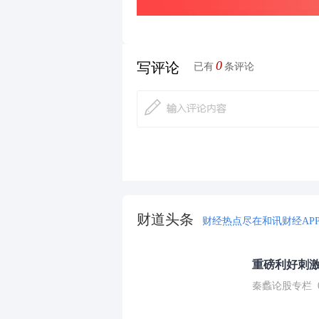
0
写评论
已有
条评论
财道头条
财经热点尽在和讯财经AP
重磅利好刺激
秦蠡论股专栏 07-