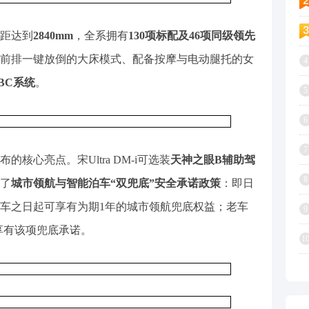
距达到
2840mm
，全系拥有
130项标配及46项同级领先
、前排一键放倒的大床模式、配备按摩与电动腿托的女
4
BC系统
。
5
6
7
核心亮点。宋Ultra DM-i可选装
天神之眼B辅助驾
8
了
城市领航与智能泊车“双兜底”安全承诺政策
：即日
车之日起可享有为期1年的城市领航兜底权益；老车
9
样享有该项兜底承诺。
1