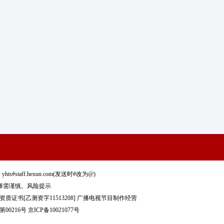
staff.hexun.com(发送时#改为@)
择需谨慎。
风险提示
质证书[乙测资字11513208]
广播电视节目制作经营
00216号
京ICP备10021077号