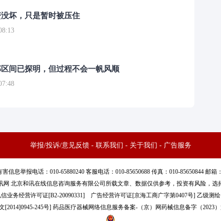
簧没坏，只是暂时被压住
8:13
部区间已探明，但过程不会一帆风顺
7:48
举报/投诉/意见反馈
-
联系我们
-
关于我们
-
广告服务
话：010-65880240 客服电话：010-85650688 传真：010-85650844 邮箱：yhts#
讯网 北京和讯在线信息咨询服务有限公司所载文章、数据仅供参考，投资有风险，选
信业务经营许可证[B2-20090331]
广告经营许可证[京海工商广字第0407号]
乙级测绘资
[2014]0945-245号
]
药品医疗器械网络信息服务备案-（京）网药械信息备字（2023）第