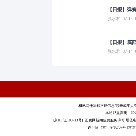
【日报】弹
脱水君 07-15 0
【日报】底
脱水君 07-14 0
和讯网违法和不良信息/涉未成年人有害信息举报电
本站郑重声明：和
[
京ICP证100713号
]
互联网新闻信息服务许可
增值电
许可证（京）字第707号
[
京网文