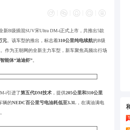
新B级插混SUV宋Ultra DM-i正式上市，共推出5款
9万元
。该车型的推出，标志着
310公里纯电续航
的B级
市场。作为王朝网的全新主力车型，新车聚焦高频出行场
智能体“迪迪虾”
。
M-i引进了
第五代DM技术
，提供
205公里和310公里
车辆的
NEDC百公里亏电油耗低至3.3L
，在满油满电
。