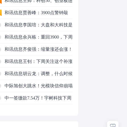
行情怎么走？
和讯信息王帅：科创50、创业板连
续反弹之后，重要防守线已出现
和讯信息贾善峰：3900点警钟敲
响，主力正在暗中布局！
和讯信息李国培：大盘和大科技是
反转？还是反弹？
和讯信息余兴栋：重回3900，下周
稳了吗？
和讯信息齐俊强：缩量涨还会涨！
和讯信息王钊：下周关注这个补涨
机会
和讯信息胡云龙：调整，什么时候
来
中际旭创大跳水！光模块信仰崩塌
了？
中一签缴款7.54万！宇树科技下周
0
一打新，A股机器人"朋友圈"全曝
光