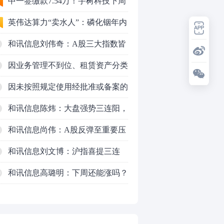
了？
中一签缴款7.54万！宇树科技下周
一打新，A股机器人"朋友圈"全曝
英伟达算力“卖水人”：磷化铟年内
光
暴涨45%，云南锗业（002428）如
和讯信息刘伟奇：A股三大指数皆
何搭上AI光模块快车？
涨超1%，突破多空通道
因业务管理不到位、租赁资产分类
不准确、数据质量管理不到位，时
因未按照规定使用经批准或备案的
任中车金融租赁有限公司业务二部
保险费率，给予投保人、被保险人
和讯信息陈炜：大盘强势三连阳，
总经理张友略被警告并处罚款6万
保险合同约定以外的利益，通过保
要加速了吗？
和讯信息尚伟：A股反弹至重要压
元
险代理人套取手续费，跨区域经营
力位，新一轮变盘窗口要来了
和讯信息刘文博：沪指喜提三连
保险业务，英大泰和财产保险股份
阳，情绪持续修复
和讯信息高璐明：下周还能涨吗？
0
有限公司天津分公司被警告并处罚
要不要加？
款合计66万元