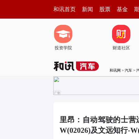
和讯首页
新闻
股票
基金
投资学院
财道社区
和讯网
>
汽车
>
里昂：自动驾驶的士营
W(02026)及文远知行-W