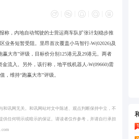
研报称，内地自动驾驶的士营运商车队扩张计划稳步推
业务短暂受阻。里昂首次覆盖小马智行-W(02026)及
予“跑赢大市”评级，目标价分别125港元及29港元。两者
流入。另外，该行称，地平线机器人-W(09660)需
值，维持“跑赢大市”评级。
与和讯网无关。和讯网站对文中陈述、观点判断保持中立，不
提供任何明示或暗示的保证。请读者仅作参考，并请自行承担
.com