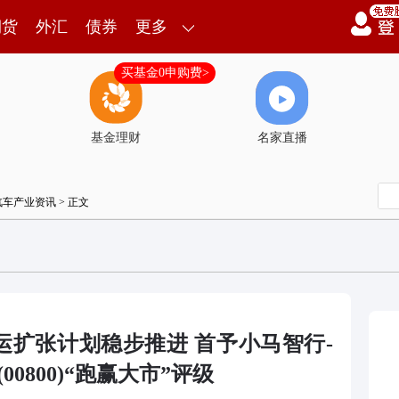
期货
外汇
债券
更多
买基金0申购费>
基金理财
名家直播
汽车产业资讯
> 正文
运扩张计划稳步推进 首予小马智行-
(00800)“跑赢大市”评级