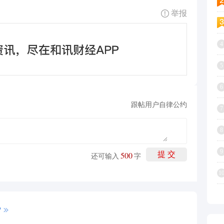
举报
4
5
6
跟帖用户自律公约
7
8
9
500
提 交
还可输入
字
1
P