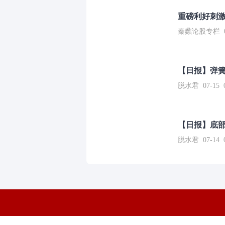
重磅利好刺激
秦蠡论股专栏 07-
【日报】弹
脱水君 07-15 0
【日报】底
脱水君 07-14 0