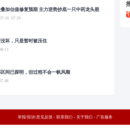
叠加估值修复预期 主力逆势抄底一只中药龙头股
16 07:29
簧没坏，只是暂时被压住
8:13
部区间已探明，但过程不会一帆风顺
7:48
举报/投诉/意见反馈
-
联系我们
-
关于我们
-
广告服务