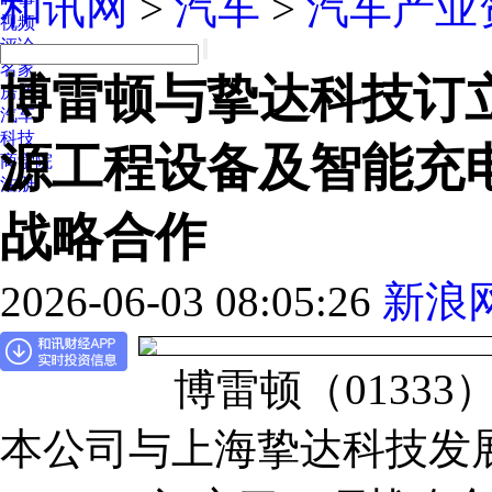
和讯网
>
汽车
>
汽车产业
视频
评论
名家
博雷顿与挚达科技订
房产
汽车
科技
源工程设备及智能充
商学院
注册
战略合作
2026-06-03 08:05:26
新浪
博雷顿（01333
本公司与上海挚达科技发