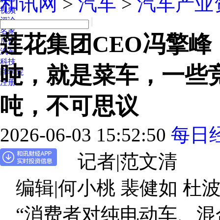
和讯网
>
汽车
>
汽车产业
视频
评论
名家
莲花集团CEO冯擎峰
房产
汽车
科技
吨，就是菜车，一些
商学院
注册
吨，不可思议
2026-06-03 15:52:50
每日
记者|范文清
编辑|何小桃 裴健如 杜波
“消费者对纯电动车、