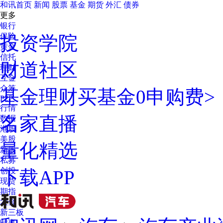
和讯首页
新闻
股票
基金
期货
外汇
债券
更多
银行
保险
投资学院
黄金
信托
财道社区
理财
互金
众筹
基金理财
买基金0申购费>
P2P
行情
名家直播
数据
港股
美股
量化精选
新股
私募
创投
下载APP
现货
期指
农金
新三板
时事