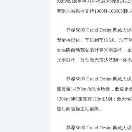
ActiveSafe零重力座椅最大躺角1
变阻尼减振器支持1000N-1000
尊界S800 Grand Design
安全再进化、车位到车位3.0、泊车
更高阶自动驾驶的计算冗余架构，采
冗余架构。首创激光雷达洗刮一体系
尊界S800 Grand Desi
速覆盖1-150km/h危险场景，低
120km/h时速支持122m识别；全
侧后向被撞主动避障。
尊界S800 Grand Desi