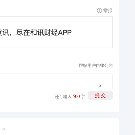
举报
跟帖用户自律公约
500
提 交
还可输入
字
P