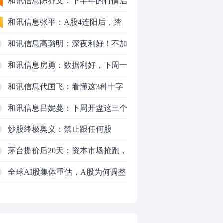
九个人生道理
和讯信息陈乔文：下半年的行情启
动了
和讯信息张平：A股4连阳后，踏
空怎么办？结构性回补！
和讯信息高璐明：深夜利好！不加
息了？周一还能涨吗？
和讯信息房勇：数据利好，下周一
应对方案
和讯信息代国飞：看懂这3种十字
星k线形态
和讯信息吕妮蔓：下周开盘这三个
方向，还有仓位的朋友一定要拿稳
炒股终极奥义：禁止跟任何股
了
票“谈恋爱”
茅台提价后20天：资本市场抢跑，
磨底属于现实
全球AI股集体重估，A股为何调整
0
更深，却率先反弹？