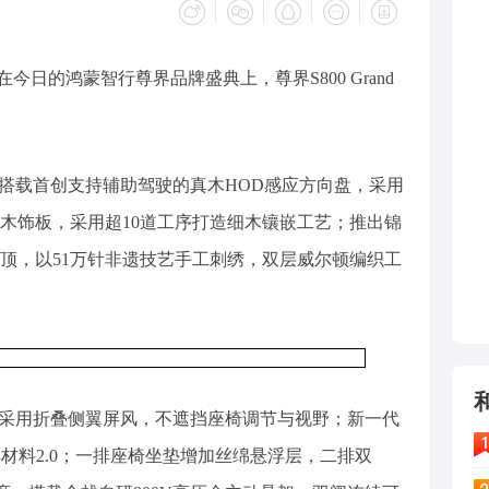
在今日的鸿蒙智行尊界品牌盛典上，尊界S800 Grand
gn典藏大观搭载首创支持辅助驾驶的真木HOD感应方向盘，采用
真木饰板，采用超10道工序打造细木镶嵌工艺；推出锦
顶，以51万针非遗技艺手工刺绣，双层威尔顿编织工
gn典藏大观采用折叠侧翼屏风，不遮挡座椅调节与视野；新一代
解材料2.0；一排座椅坐垫增加丝绵悬浮层，二排双