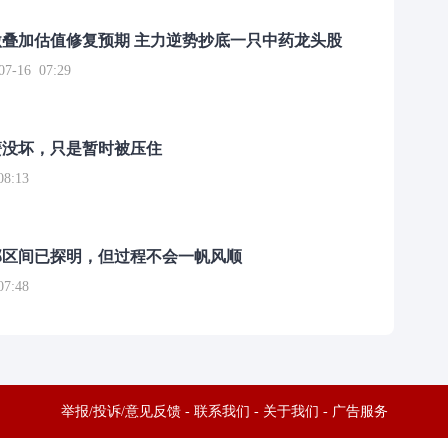
叠加估值修复预期 主力逆势抄底一只中药龙头股
16 07:29
簧没坏，只是暂时被压住
8:13
部区间已探明，但过程不会一帆风顺
7:48
举报/投诉/意见反馈
-
联系我们
-
关于我们
-
广告服务