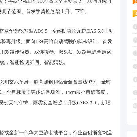
48.5度；搭载全栈自研800V高压全主动悬架，双阀连续可
0N阻尼调节范围。首发手势控悬架上升、下降。
4
典藏大观搭载华为乾智驾ADS 5，全维防碰撞系统CAS 5.0主动
5
体验再升级。面向L3+高阶自动驾驶的架构设计，首发
用双组传感器、双连接器、双SoC、双路电源全链路
6
统，智能检测脏污、智能清洗。
7
8
gn典藏大观采用玄武车身，超高强钢和铝合金含量达92%。全时
速更低；全目标覆盖更多难例场景，14cm最小目标高度，
9
天候恶劣天气守护，雨雾安全增强；升级eAES 3.0，新增
1
gn典藏大观搭载全新一代华为巨鲸电池平台，行业首创渐变均温