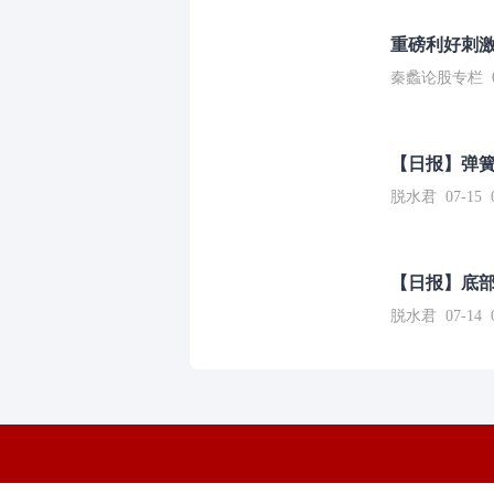
重磅利好刺激
秦蠡论股专栏 07-
【日报】弹
脱水君 07-15 0
【日报】底
脱水君 07-14 0