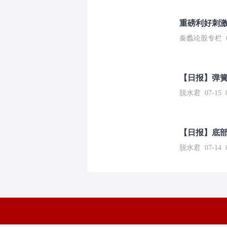
重磅利好刺激
秦蠡论股专栏 07-
【日报】弹
脱水君 07-15 0
【日报】底
脱水君 07-14 0