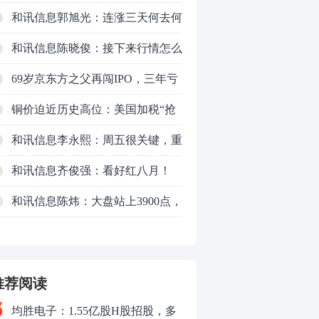
的是什么？
和讯信息郭旭光：连涨三天何去何
从？主力思维轻松应对
和讯信息陈晓俊：接下来行情怎么
走？
69岁京东方之父再闯IPO，三年亏
掉49亿
铜价迫近历史高位：美国加税“抢
铜”、中国立法保护
和讯信息李永熙：周五很关键，重
点看科技
和讯信息齐俊强：看好红八月！
和讯信息陈炜：大盘站上3900点，
0
反弹能否延续？
推荐阅读
均胜电子：1.55亿股H股招股，多