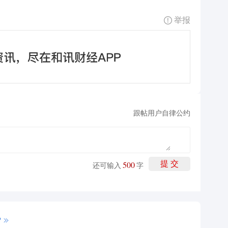
举报
跟帖用户自律公约
500
提 交
还可输入
字
P