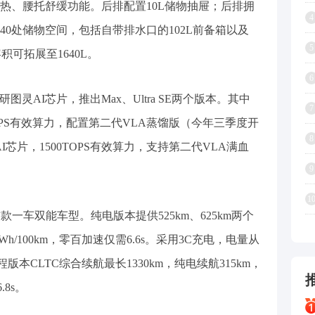
加热、腰托舒缓功能。后排配置10L储物抽屉；后排拥
4
40处储物空间，包括自带排水口的102L前备箱以及
5
积可拓展至1640L。
6
研图灵AI芯片，推出Max、Ultra SE两个版本。其中
7
TOPS有效算力，配置第二代VLA蒸馏版（今年三季度开
8
AI芯片，1500TOPS有效算力，支持第二代VLA满血
9
1
首款一车双能车型。纯电版本提供525km、625km两个
Wh/100km，零百加速仅需6.6s。采用3C充电，电量从
增程版本CLTC综合续航最长1330km，纯电续航315km，
.8s。