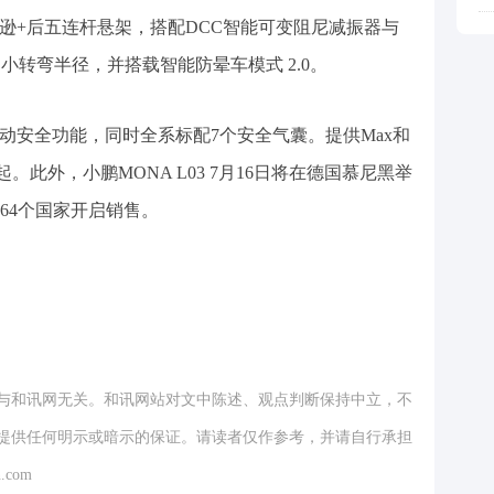
麦弗逊+后五连杆悬架，搭配DCC智能可变阻尼减振器与
m超小转弯半径，并搭载智能防晕车模式 2.0。
项主动安全功能，同时全系标配7个安全气囊。提供Max和
万元起。此外，小鹏MONA L03 7月16日将在德国慕尼黑举
球64个国家开启销售。
与和讯网无关。和讯网站对文中陈述、观点判断保持中立，不
提供任何明示或暗示的保证。请读者仅作参考，并请自行承担
.com