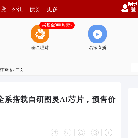
期货
外汇
债券
更多
买基金0申购费>
基金理财
名家直播
新车速递
> 正文
：全系搭载自研图灵AI芯片，预售价