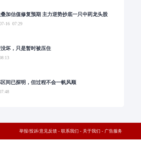
叠加估值修复预期 主力逆势抄底一只中药龙头股
16 07:29
簧没坏，只是暂时被压住
8:13
部区间已探明，但过程不会一帆风顺
7:48
举报/投诉/意见反馈
-
联系我们
-
关于我们
-
广告服务