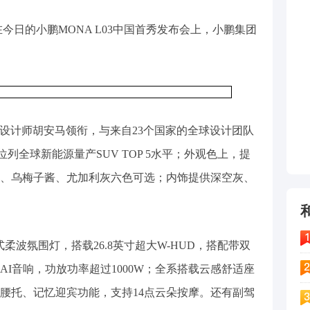
在今日的小鹏MONA L03中国首秀发布会上，小鹏集团
知名设计师胡安马领衔，与来自23个国家的全球设计团队
，位列全球新能源量产SUV TOP 5水平；外观色上，提
、乌梅子酱、尤加利灰六色可选；内饰提供深空灰、
抱式柔波氛围灯，搭载26.8英寸超大W-HUD，搭配带双
AI音响，功放功率超过1000W；全系搭载云感舒适座
腰托、记忆迎宾功能，支持14点云朵按摩。还有副驾