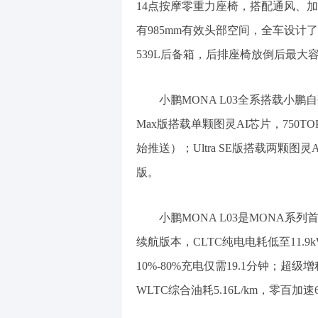
14点按摩零重力座椅，搭配通风、
有985mm有效头部空间，全车设计了
539L后备箱，后排座椅放倒后最大容
小鹏MONA L03全系搭载小鹏自
Max版搭载单颗图灵AI芯片，750
始推送）；Ultra SE版搭载两颗图灵
版。
小鹏MONA L03是MONA系列
续航版本，CLTC纯电电耗低至11.9k
10%-80%充电仅需19.1分钟；超级
WLTC综合油耗5.16L/km，零百加速6